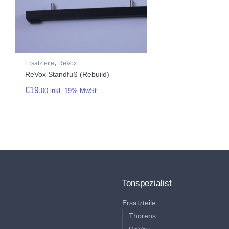
,
Ersatzteile
ReVox
ReVox Standfuß (Rebuild)
€
19,
00
inkl. 19% MwSt.
Tonspezialist
Ersatzteile
Thorens