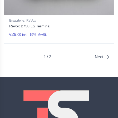
,
Ersatzteile
ReVox
Revox B750 LS Terminal
€
29,
00
inkl. 19% MwSt.
1 / 2
Next