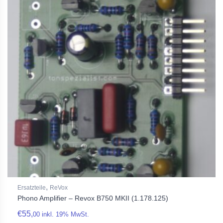
,
Ersatzteile
ReVox
Phono Amplifier – Revox B750 MKII (1.178.125)
€
55,
00
inkl. 19% MwSt.