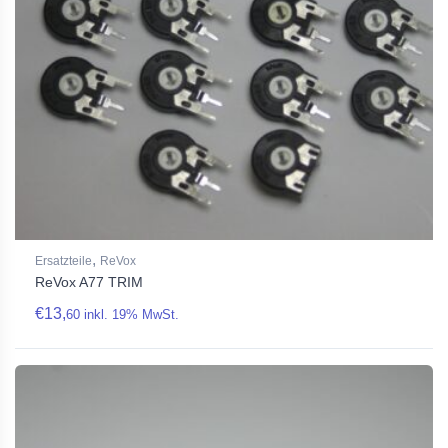
,
Ersatzteile
ReVox
ReVox A77 TRIM
€
13,
60
inkl. 19% MwSt.