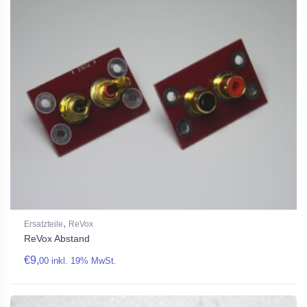
,
Ersatzteile
ReVox
ReVox Abstand
€
9,
00
inkl. 19% MwSt.