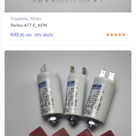
,
Ersatzteile
ReVox
ReVox A77 E_KON
€
49,
90
inkl. 19% MwSt.
Rated
5.00
out of 5