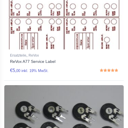
,
Ersatzteile
ReVox
ReVox A77 Service Label
€
5,
00
inkl. 19% MwSt.
Rated
5.00
out of 5