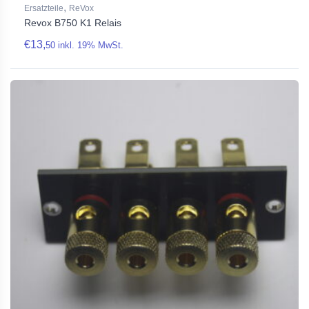
,
Ersatzteile
ReVox
Revox B750 K1 Relais
€
13,
50
inkl. 19% MwSt.