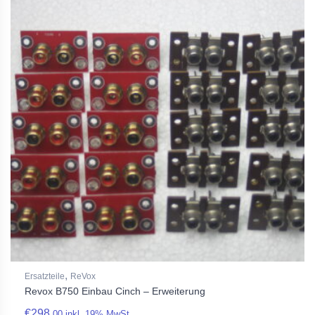
,
Ersatzteile
ReVox
Revox B750 Einbau Cinch – Erweiterung
€
298,
00
inkl. 19% MwSt.