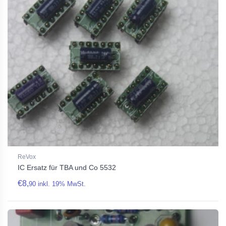
ReVox
IC Ersatz für TBA und Co 5532
€
8,
90
inkl. 19% MwSt.