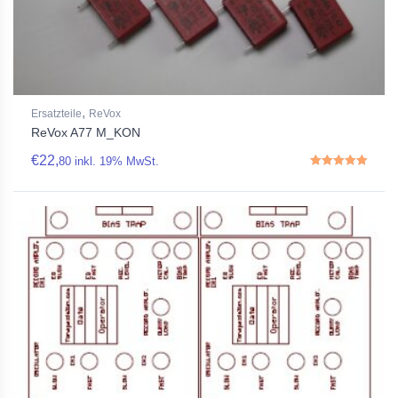
,
Ersatzteile
ReVox
ReVox A77 M_KON
€
22,
80
inkl. 19% MwSt.
Rated
5.00
out of 5