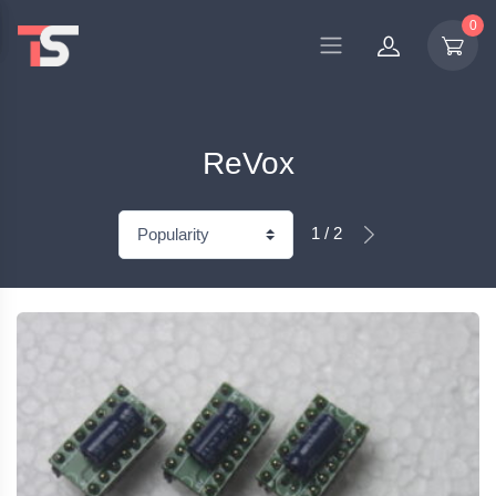
0
ReVox
1 / 2