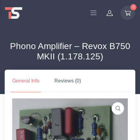
0
Phono Amplifier – Revox B750
MKII (1.178.125)
General Info
Reviews (0)