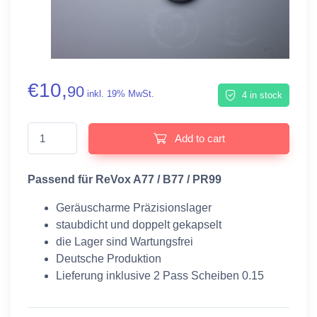
€
10,
90
inkl. 19% MwSt.
4 in stock
ReVox Bandlauflager quantity
Add to cart
Passend für ReVox A77 / B77 / PR99
Geräuscharme Präzisionslager
staubdicht und doppelt gekapselt
die Lager sind Wartungsfrei
Deutsche Produktion
Lieferung inklusive 2 Pass Scheiben 0.15