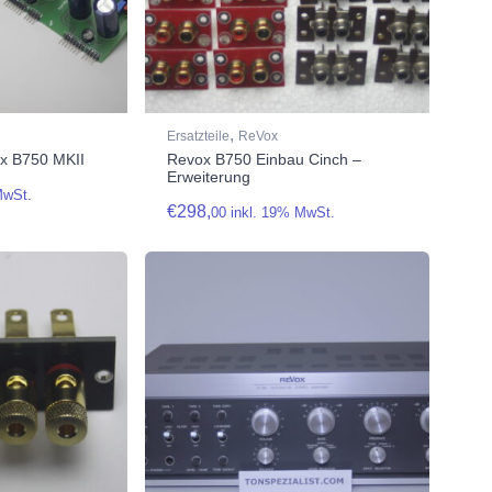
,
Ersatzteile
ReVox
x B750 MKII
Revox B750 Einbau Cinch –
Erweiterung
MwSt.
€
298,
00
inkl. 19% MwSt.