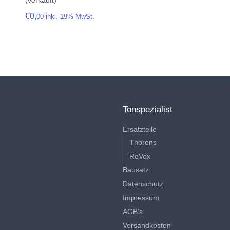
(verkauft)
€
0,
00
inkl. 19% MwSt.
Tonspezialist
Ersatzteile
Thorens
ReVox
Bausatz
Datenschutz
Impressum
AGB’s
Versandkosten