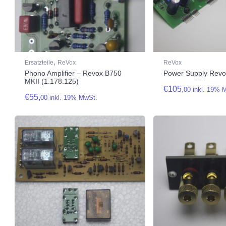
,
Ersatzteile
ReVox
ReVox
Phono Amplifier – Revox B750
Power Supply Revo
MKII (1.178.125)
€
105,
00
inkl. 19% 
€
55,
00
inkl. 19% MwSt.