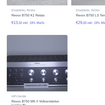
,
,
Ersatzteile
ReVox
Ersatzteile
ReVox
Revox B750 K1 Relais
Revox B750 LS Ter
€
13,
€
29,
50
inkl. 19% MwSt.
00
inkl. 19% M
HIFI-Geräte
Revox B750 MK II Vollverstärker