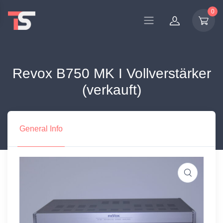
0
Revox B750 MK I Vollverstärker
(verkauft)
General Info