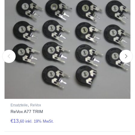
,
Ersatzteile
ReVox
ReVox A77 TRIM
€
13,
60
inkl. 19% MwSt.