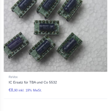
ReVox
IC Ersatz für TBA und Co 5532
€
8,
90
inkl. 19% MwSt.