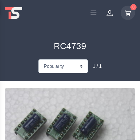
0
RC4739
1 / 1