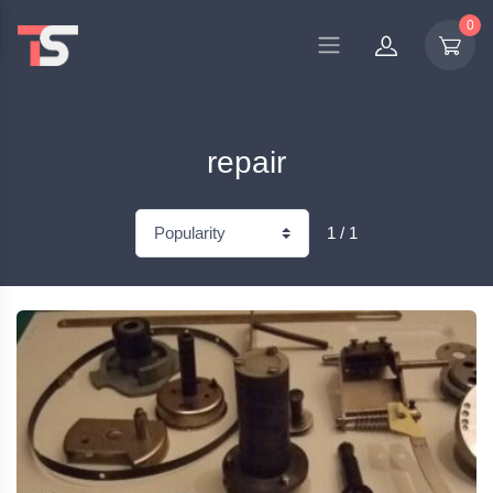
0
repair
1 / 1