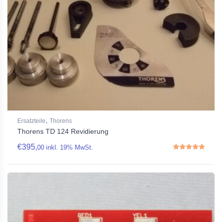
,
Ersatzteile
Thorens
Thorens TD 124 Revidierung
€
395,
00
inkl. 19% MwSt.
Rated
5.00
out of 5