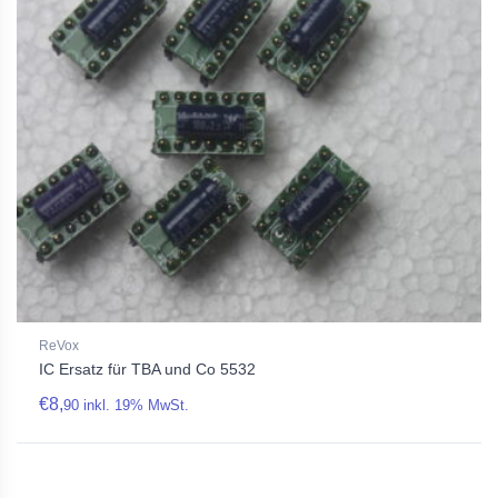
ReVox
IC Ersatz für TBA und Co 5532
€
8,
90
inkl. 19% MwSt.