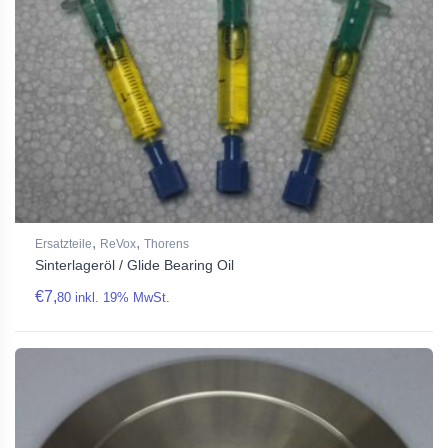
,
,
Ersatzteile
ReVox
Thorens
Sinterlageröl / Glide Bearing Oil
€
7,
80
inkl. 19% MwSt.