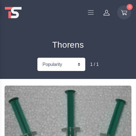
0
Thorens
1 / 1