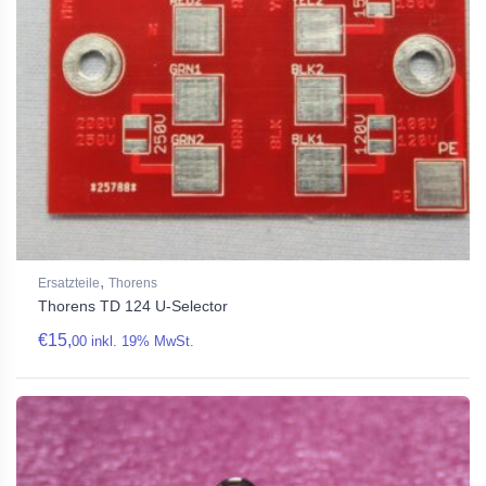
,
Ersatzteile
Thorens
Thorens TD 124 U-Selector
€
15,
00
inkl. 19% MwSt.