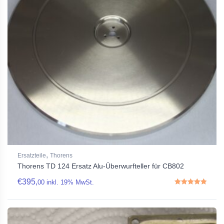
,
Ersatzteile
Thorens
Thorens TD 124 Ersatz Alu-Überwurfteller für CB802
€
395,
00
inkl. 19% MwSt.
Rated
5.00
out of 5