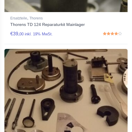
,
Ersatzteile
Thorens
Thorens TD 124 Reparaturkit Mainlager
€
39,
00
inkl. 19% MwSt.
Rated
4.33
out of 5