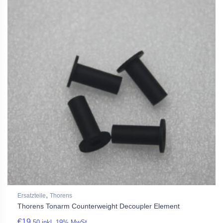
,
Ersatzteile
Thorens
Thorens Tonarm Counterweight Decoupler Element
€
19,
50
inkl. 19% MwSt.