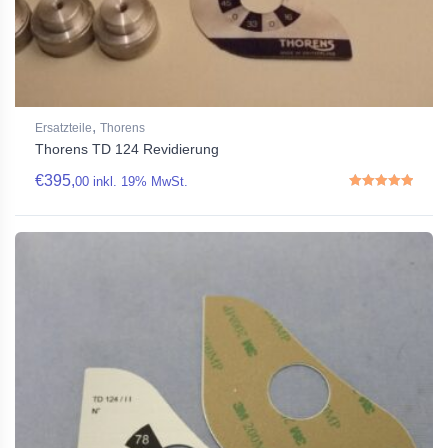
,
Ersatzteile
Thorens
Thorens TD 124 Revidierung
€
395,
00
inkl. 19% MwSt.
Rated
5.00
out of 5